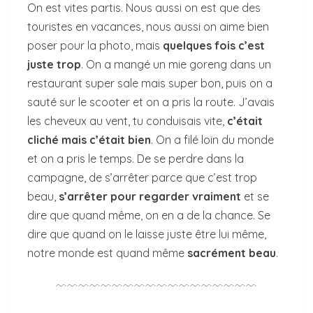
On est vites partis. Nous aussi on est que des
touristes en vacances, nous aussi on aime bien
poser pour la photo, mais
quelques fois c’est
juste trop
. On a mangé un mie goreng dans un
restaurant super sale mais super bon, puis on a
sauté sur le scooter et on a pris la route. J’avais
les cheveux au vent, tu conduisais vite,
c’était
cliché mais c’était bien
. On a filé loin du monde
et on a pris le temps. De se perdre dans la
campagne, de s’arrêter parce que c’est trop
beau,
s’arrêter pour regarder vraiment
et se
dire que quand même, on en a de la chance. Se
dire que quand on le laisse juste être lui même,
notre monde est quand même
sacrément beau
.
﹋﹋﹋﹋﹋﹋﹋﹋﹋﹋﹋﹋﹋﹋﹋﹋﹋﹋