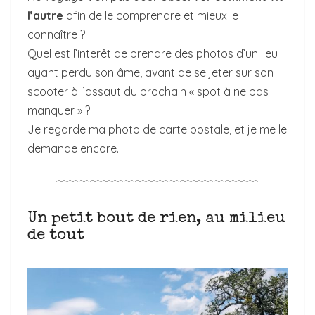
l’autre
afin de le comprendre et mieux le
connaître ?
Quel est l’interêt de prendre des photos d’un lieu
ayant perdu son âme, avant de se jeter sur son
scooter à l’assaut du prochain « spot à ne pas
manquer » ?
Je regarde ma photo de carte postale, et je me le
demande encore.
﹋﹋﹋﹋﹋﹋﹋﹋﹋﹋﹋﹋﹋﹋﹋﹋﹋﹋
Un petit bout de rien, au milieu
de tout