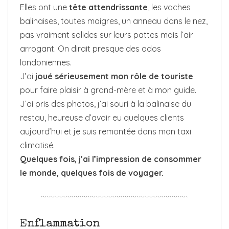
Elles ont une
tête attendrissante
, les vaches
balinaises, toutes maigres, un anneau dans le nez,
pas vraiment solides sur leurs pattes mais l’air
arrogant. On dirait presque des ados
londoniennes.
J’ai
joué sérieusement mon rôle de touriste
pour faire plaisir à grand-mère et à mon guide.
J’ai pris des photos, j’ai souri à la balinaise du
restau, heureuse d’avoir eu quelques clients
aujourd’hui et je suis remontée dans mon taxi
climatisé.
Quelques fois, j’ai l’impression de consommer
le monde, quelques fois de voyager.
﹋﹋﹋﹋﹋﹋﹋﹋﹋﹋﹋﹋﹋﹋﹋﹋﹋﹋
Enflammation