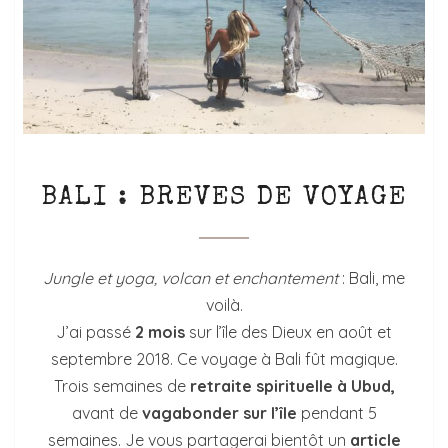
BALI
BALI : BRÈVES DE VOYAGE
:
BRÈVES
DE
VOYAGE
Jungle et yoga, volcan et enchantement
: Bali, me
voilà.
J’ai passé
2 mois
sur l’île des Dieux en août et
septembre 2018. Ce voyage à Bali fût magique.
Trois semaines de
retraite spirituelle à Ubud,
avant de
vagabonder sur l’île
pendant 5
semaines. Je vous partagerai bientôt un
article