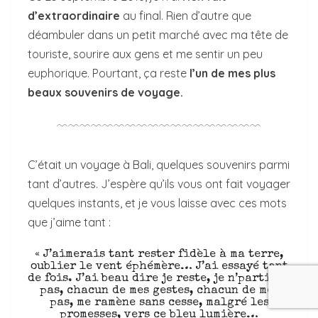
d’extraordinaire
au final. Rien d’autre que
déambuler dans un petit marché avec ma tête de
touriste, sourire aux gens et me sentir un peu
euphorique. Pourtant, ça reste
l’un de mes plus
beaux souvenirs de voyage.
﹋﹋﹋﹋﹋﹋﹋﹋﹋﹋﹋﹋﹋﹋﹋﹋﹋﹋
C’était un voyage à Bali, quelques souvenirs parmi
tant d’autres. J’espère qu’ils vous ont fait voyager
quelques instants, et je vous laisse avec ces mots
que j’aime tant :
« J’aimerais tant rester fidèle à ma terre,
oublier le vent éphémère… J’ai essayé tant
de fois. J’ai beau dire je reste, je n’partirai
pas, chacun de mes gestes, chacun de mes
pas, me ramène sans cesse, malgré les
promesses, vers ce bleu lumière…