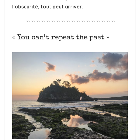
l’obscurité, tout peut arriver
.
﹋﹋﹋﹋﹋﹋﹋﹋﹋﹋﹋﹋﹋﹋﹋﹋﹋﹋
« You can’t repeat the past »