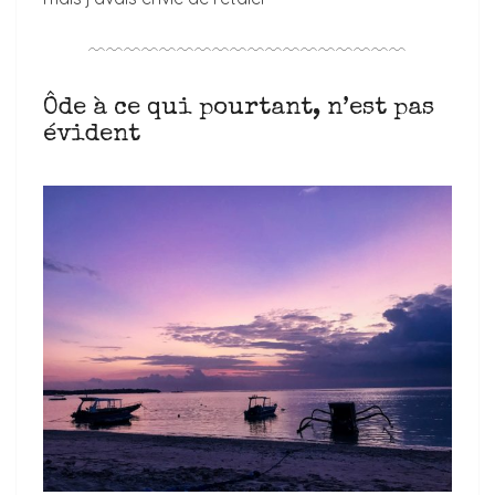
﹋﹋﹋﹋﹋﹋﹋﹋﹋﹋﹋﹋﹋﹋﹋﹋﹋﹋
Ôde à ce qui pourtant, n’est pas
évident