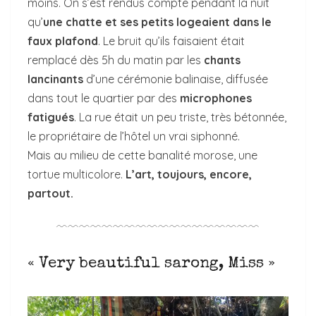
moins. On s’est rendus compte pendant la nuit
qu’
une chatte et ses petits logeaient dans le
faux plafond
. Le bruit qu’ils faisaient était
remplacé dès 5h du matin par les
chants
lancinants
d’une cérémonie balinaise, diffusée
dans tout le quartier par des
microphones
fatigués
. La rue était un peu triste, très bétonnée,
le propriétaire de l’hôtel un vrai siphonné.
Mais au milieu de cette banalité morose, une
tortue multicolore.
L’art, toujours, encore,
partout.
﹋﹋﹋﹋﹋﹋﹋﹋﹋﹋﹋﹋﹋﹋﹋﹋﹋﹋
« Very beautiful sarong, Miss »