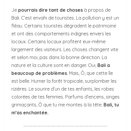
Je
pourrais dire tant de choses
à propos de
Bali. C’est envahi de touristes. La pollution y est un
fléau. Certains touristes dégradent le patrimoine
et ont des comportements indignes envers les
locaux. Certains locaux profitent eux-même
largement des visiteurs. Les choses changent vite
et selon moi, pas dans la bonne direction. La
nature et la culture sont en danger. Oui,
Bali a
beaucoup de problèmes
. Mais, Ô, que cette île
est belle. Humer la forêt tropicale, surplomber les
rizières. Le sourire d’un de tes enfants, les robes
colorées de tes femmes. Parfums d’encens, singes
grimaçants, Ô que tu me montes à la tête.
Bali, tu
m’as enchantée.
﹋﹋﹋﹋﹋﹋﹋﹋﹋﹋﹋﹋﹋﹋﹋﹋﹋﹋