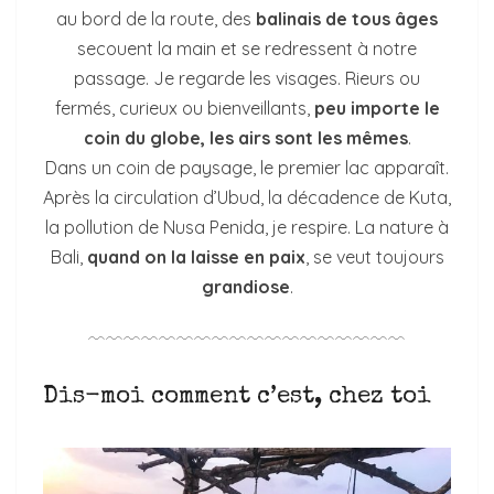
au bord de la route, des
balinais de tous âges
secouent la main et se redressent à notre
passage. Je regarde les visages. Rieurs ou
fermés, curieux ou bienveillants,
peu importe le
coin du globe, les airs sont les mêmes
.
Dans un coin de paysage, le premier lac apparaît.
Après la circulation d’Ubud, la décadence de Kuta,
la pollution de Nusa Penida, je respire. La nature à
Bali,
quand on la laisse en paix
, se veut toujours
grandiose
.
﹋﹋﹋﹋﹋﹋﹋﹋﹋﹋﹋﹋﹋﹋﹋﹋﹋﹋
Dis-moi comment c’est, chez toi