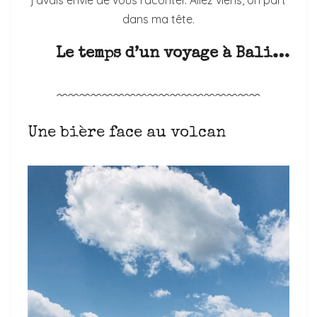
dans ma tête.
Le temps d’un voyage à Bali…
﹋﹋﹋﹋﹋﹋﹋﹋﹋﹋﹋﹋﹋﹋﹋﹋﹋﹋
Une bière face au volcan