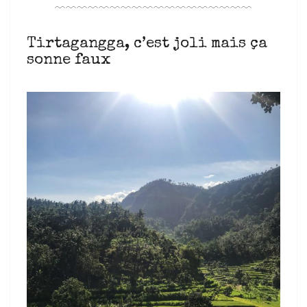
﹋﹋﹋﹋﹋﹋﹋﹋﹋﹋﹋﹋﹋﹋﹋﹋﹋﹋
Tirtagangga, c’est joli mais ça
sonne faux